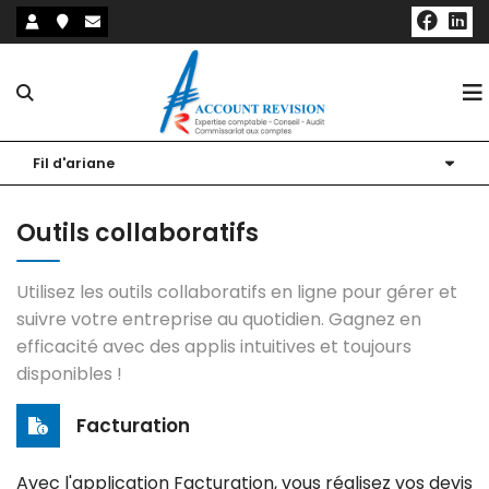
Notre cabinet
Fil d'ariane
Nos expertises
Présentation
Outils collaboratifs
Nos outils
Nos bureaux
Expertise comptable et fiscale
Utilisez les outils collaboratifs en ligne pour gérer et
Actualités
Nos associés
Audit et commissariat aux comptes
Nos outils collaboratifs
suivre votre entreprise au quotidien. Gagnez en
efficacité avec des applis intuitives et toujours
Notre blog
Nos partenaires
Expertise RH et Paie
Sites utiles
disponibles !
Création / Reprise d'entreprise
Simulateurs
Facturation
Conseil et accompagnement du dirigeant
Échéanciers
Avec l'application Facturation, vous réalisez vos devis