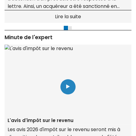
lettre. Ainsi, un acquéreur a été sanctionné en
justice pour avoir demandé à sa banque un taux
Lire la suite
inférieur à celui mentionné dans la promesse,
faisant échouer la transaction.
Minute de l'expert
L'avis d'impôt sur le revenu
Les avis 2026 d'impôt sur le revenu seront mis à