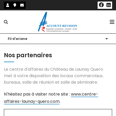
Notre cabinet
Fil d'ariane
Nos expertises
Présentation
Nos partenaires
Nos outils
Nos bureaux
Expertise comptable et fiscale
Le centre d'affaires du Château de Launay Quero
Actualités
Nos associés
Audit et commissariat aux comptes
Nos outils collaboratifs
met à votre disposition des locaux commerciaux,
bureaux, salle de réunion et salle de séminaire.
Notre blog
Nos partenaires
Expertise RH et Paie
Sites utiles
N'hésitez pas à visiter notre site :
www.centre-
Création / Reprise d'entreprise
Simulateurs
affaires-launay-quero.com
.
Conseil et accompagnement du dirigeant
Échéanciers