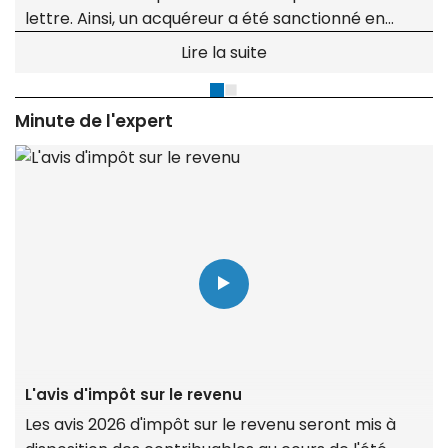
lettre. Ainsi, un acquéreur a été sanctionné en
justice pour avoir demandé à sa banque un taux
Lire la suite
inférieur à celui mentionné dans la promesse,
faisant échouer la transaction.
Minute de l'expert
L'avis d'impôt sur le revenu
Les avis 2026 d'impôt sur le revenu seront mis à