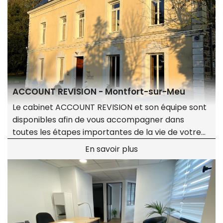
Ingénierie patrimoniale
Bourse
Conseil juridique
Consolidation
ACCOUNT REVISION - Montfort-sur-Meu
Le cabinet ACCOUNT REVISION et son équipe sont
disponibles afin de vous accompagner dans
toutes les étapes importantes de la vie de votre
entreprise.
En savoir plus