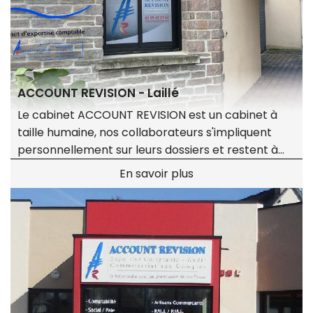
ACCOUNT REVISION - Laillé
Le cabinet ACCOUNT REVISION est un cabinet à
taille humaine, nos collaborateurs s'impliquent
personnellement sur leurs dossiers et restent à
votre écoute pour tous projets nécessaires à la vie
En savoir plus
de votre entreprise.