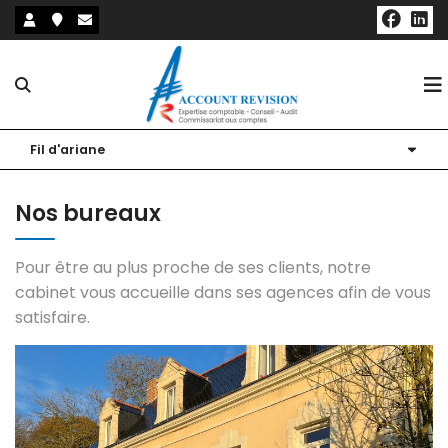
Notre cabinet
Fil d'ariane
Nos expertises
Présentation
Nos bureaux
Nos outils
Nos bureaux
Expertise comptable et fiscale
Pour être au plus proche de ses clients, notre
Actualités
Nos associés
Audit et commissariat aux comptes
Nos outils collaboratifs
cabinet vous accueille dans ses agences afin de vous
satisfaire.
Notre blog
Nos partenaires
Expertise RH et Paie
Sites utiles
Création / Reprise d'entreprise
Simulateurs
Conseil et accompagnement du dirigeant
Échéanciers