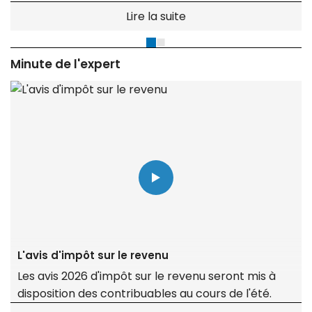
justice pour avoir demandé à sa banque un taux
Lire la suite
inférieur à celui mentionné dans la promesse,
faisant échouer la transaction.
Minute de l'expert
L'avis d'impôt sur le revenu
Les avis 2026 d'impôt sur le revenu seront mis à
disposition des contribuables au cours de l'été.