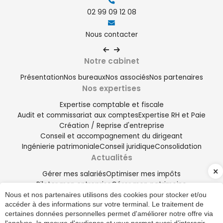
02 99 09 12 08
Nous contacter
Notre cabinet
Présentation
Nos bureaux
Nos associés
Nos partenaires
Nos expertises
Expertise comptable et fiscale
Audit et commissariat aux comptes
Expertise RH et Paie
Création / Reprise d'entreprise
Conseil et accompagnement du dirigeant
Ingénierie patrimoniale
Conseil juridique
Consolidation
Actualités
Gérer mes salariés
Optimiser mes impôts
Piloter mon entreprise
Gérer mon patrimoine
Digitaliser mon entreprise
Nous et nos partenaires utilisons des cookies pour stocker et/ou
accéder à des informations sur votre terminal. Le traitement de
Nos outils
certaines données personnelles permet d'améliorer notre offre via
Nos outils collaboratifs
Sites utiles
Simulateurs
Échéanciers