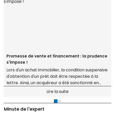
Promesse de vente et financement : la prudence
s'impose !
Lors d'un achat immobilier, la condition suspensive
d'obtention d'un prêt doit être respectée à la
lettre. Ainsi, un acquéreur a été sanctionné en
justice pour avoir demandé à sa banque un taux
Lire la suite
inférieur à celui mentionné dans la promesse,
faisant échouer la transaction.
Minute de l'expert