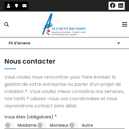
Notre cabinet
Fil d'ariane
Nos expertises
Présentation
Nous contacter
Nos outils
Nos bureaux
Expertise comptable et fiscale
Vous voulez nous rencontrer pour faire évoluer la
Actualités
Nos associés
Audit et commissariat aux comptes
Nos outils collaboratifs
gestion de votre entreprise ou parler d’un projet de
création ? Vous voulez mieux connaître nos services,
Notre blog
Nos partenaires
Expertise RH et Paie
Sites utiles
nos tarifs ? Laissez-nous vos coordonnées et nous
reprendrons contact sans délai.
Création / Reprise d'entreprise
Simulateurs
Vous êtes (obligatoire)
Conseil et accompagnement du dirigeant
Échéanciers
Madame
Monsieur
Autre