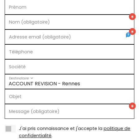
Ingénierie patrimoniale
Bourse
Prénom
Conseil juridique
Nom (obligatoire)
Consolidation
Adresse email (obligatoire)
Téléphone
Société
Destinataire
Objet
Message (obligatoire)
J'ai pris connaissance et j'accepte la
politique de
confidentialité
.